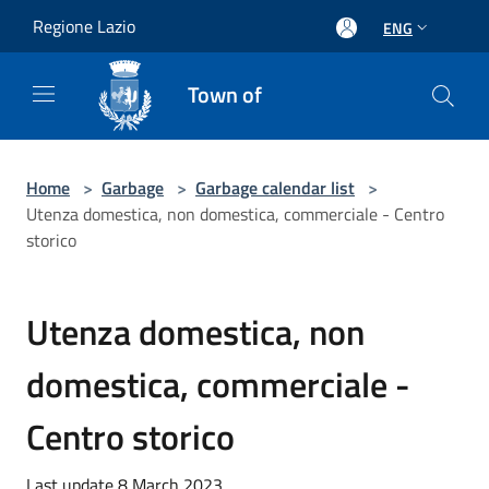
Salta al contenuto principale
Regione Lazio
ENG
Town of
Home
>
Garbage
>
Garbage calendar list
>
Utenza domestica, non domestica, commerciale - Centro
storico
Utenza domestica, non
domestica, commerciale -
Centro storico
Last update 8 March 2023