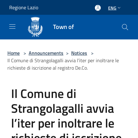
Salta al contenuto principale
Regione Lazio
ENG
Town of
Home
>
Announcements
>
Notices
>
Il Comune di Strangolagalli avvia l’iter per inoltrare le
richieste di iscrizione al registro De.Co.
Il Comune di
Strangolagalli avvia
l’iter per inoltrare le
richieste di iscrizione