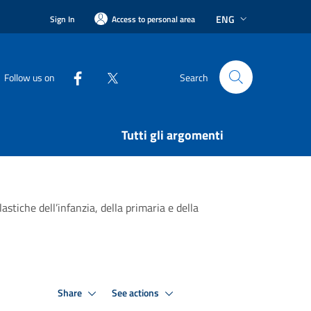
ENG
Sign In
Access to personal area
Follow us on
Search
Tutti gli argomenti
astiche dell’infanzia, della primaria e della
Share
See actions