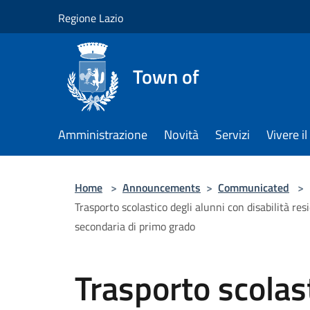
Salta al contenuto principale
Regione Lazio
Town of
Amministrazione
Novità
Servizi
Vivere 
Home
>
Announcements
>
Communicated
>
Trasporto scolastico degli alunni con disabilità res
secondaria di primo grado
Trasporto scolast