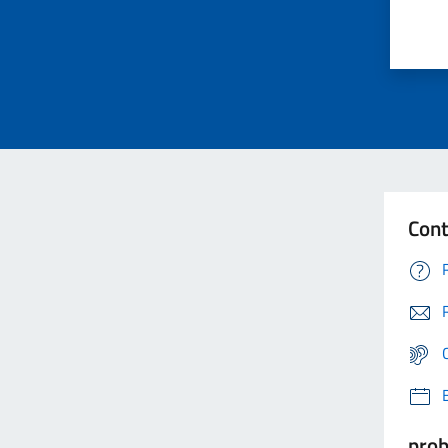
Cont
prob