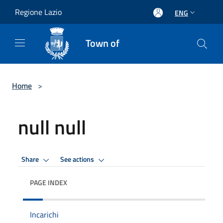
Salta al contenuto principale
Regione Lazio
ENG
Town of
Home
>
null null
Share
See actions
PAGE INDEX
Incarichi